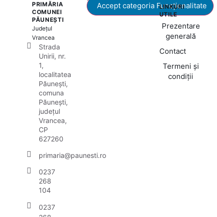
PRIMĂRIA
Accept categoria Funcționalitate
LINKURI
COMUNEI
UTILE
PĂUNEȘTI
Prezentare
Județul
generală
Vrancea
Strada
Contact
Unirii, nr.
1,
Termeni și
localitatea
condiții
Păunești,
comuna
Păunești,
județul
Vrancea,
CP
627260
primaria@paunesti.ro
0237
268
104
0237