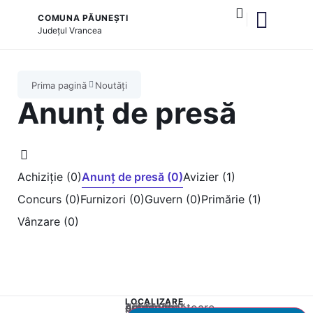
COMUNA PĂUNEȘTI
Județul
Vrancea
și serviciile publice
Prima pagină
Noutăți
Anunț de presă
Achiziție (0)
Anunț de presă (0)
Avizier (1)
Concurs (0)
Furnizori (0)
Guvern (0)
Primărie (1)
Vânzare (0)
LOCALIZARE
Acest conținut este blocat până când acceptați categoria corespunzătoare de cookie-uri.