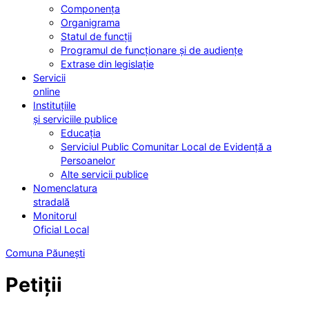
Componența
Organigrama
Statul de funcții
Programul de funcționare și de audiențe
Extrase din legislație
Servicii
online
Instituțiile
și serviciile publice
Educația
Serviciul Public Comunitar Local de Evidență a
Persoanelor
Alte servicii publice
Nomenclatura
stradală
Monitorul
Oficial Local
Comuna Păunești
Petiții