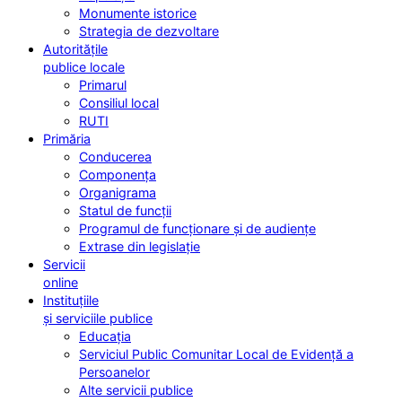
Monumente istorice
Strategia de dezvoltare
Autoritățile
publice locale
Primarul
Consiliul local
RUTI
Primăria
Conducerea
Componența
Organigrama
Statul de funcții
Programul de funcționare și de audiențe
Extrase din legislație
Servicii
online
Instituțiile
și serviciile publice
Educația
Serviciul Public Comunitar Local de Evidență a
Persoanelor
Alte servicii publice