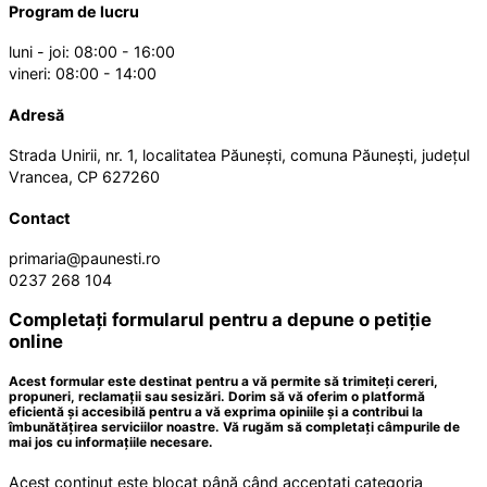
Program de lucru
luni - joi: 08:00 - 16:00
vineri: 08:00 - 14:00
Adresă
Strada Unirii, nr. 1, localitatea Păunești, comuna Păunești, județul
Vrancea, CP 627260
Contact
primaria@paunesti.ro
0237 268 104
Completați formularul pentru a depune o petiție
online
Acest formular este destinat pentru a vă permite să trimiteți cereri,
propuneri, reclamații sau sesizări. Dorim să vă oferim o platformă
eficientă și accesibilă pentru a vă exprima opiniile și a contribui la
îmbunătățirea serviciilor noastre. Vă rugăm să completați câmpurile de
mai jos cu informațiile necesare.
Acest conținut este blocat până când acceptați categoria