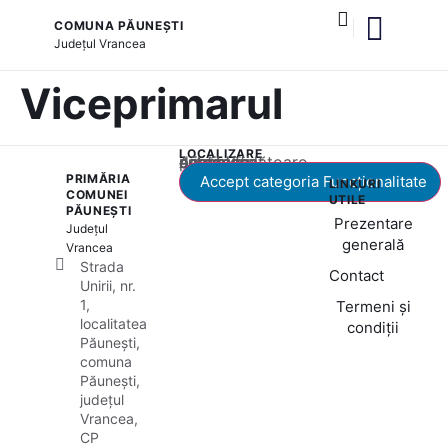
conținut
COMUNA PĂUNEȘTI
Județul
Vrancea
și serviciile publice
Viceprimarul
LOCALIZARE
Acest conținut este blocat până când acceptați categoria corespunzătoare de cookie-uri.
PRIMĂRIA
Accept categoria Funcționalitate
LINKURI
COMUNEI
UTILE
PĂUNEȘTI
Prezentare
Județul
generală
Vrancea
Strada
Contact
Unirii, nr.
1,
Termeni și
localitatea
condiții
Păunești,
comuna
Păunești,
județul
Vrancea,
CP