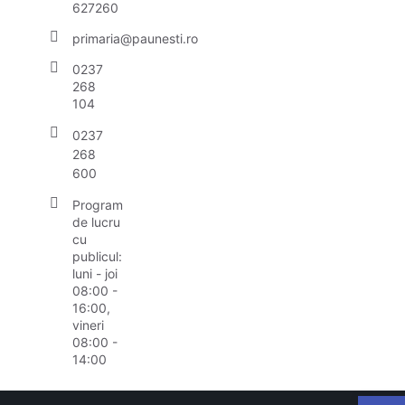
627260
primaria@paunesti.ro
0237
268
104
0237
268
600
Program
de lucru
cu
publicul:
luni - joi
08:00 -
16:00,
vineri
08:00 -
14:00
Deschide b