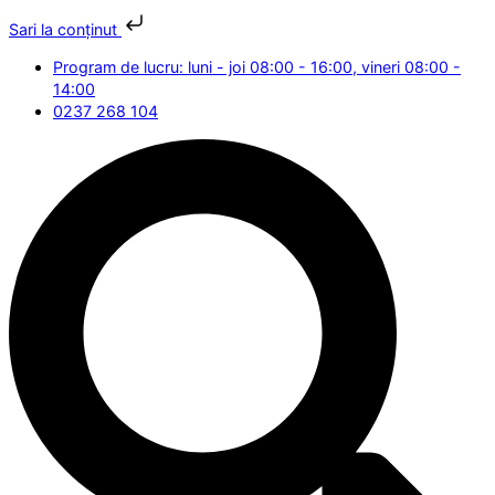
Sari la conținut
Program de lucru: luni - joi 08:00 - 16:00, vineri 08:00 -
14:00
0237 268 104