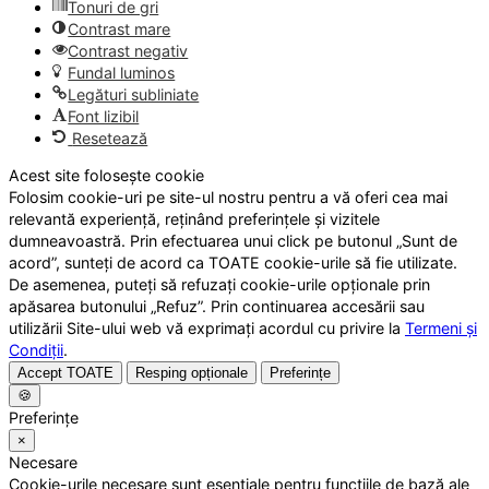
Tonuri de gri
Contrast mare
Contrast negativ
Fundal luminos
Legături subliniate
Font lizibil
Resetează
Acest site folosește cookie
Folosim cookie-uri pe site-ul nostru pentru a vă oferi cea mai
relevantă experiență, reținând preferințele și vizitele
dumneavoastră. Prin efectuarea unui click pe butonul „Sunt de
acord”, sunteți de acord ca TOATE cookie-urile să fie utilizate.
De asemenea, puteți să refuzați cookie-urile opționale prin
apăsarea butonului „Refuz”. Prin continuarea accesării sau
utilizării Site-ului web vă exprimați acordul cu privire la
Termeni și
Condiții
.
Accept TOATE
Resping opționale
Preferințe
🍪
Preferințe
×
Necesare
Cookie-urile necesare sunt esențiale pentru funcțiile de bază ale